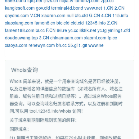
9559.bond
tqtq.net
ljhzs.cn
hejia.tv
famenzj.com
zpp.cc
kanglesoft.com
gov.cfd
terminal4d.bond
vwvw.net
1.CN
2.CN
qnydns.com
V.CN
xiaoren.com
null
bfc.cfd
G.CN
4.CN
115.info
xiaoxiang.com
famen8.cn
btc.cfd
cfd.cfd
12345.info
Z.CN
famen188.com
bi.cc
F.CN
66.re
yc.cc
8k8k.net
yc.tg
yinling1.cfd
doudouwang.top
3.CN
chinamaam.com
xiaomi.com
fp.cc
xiaoya.com
renewyn.com
bh.cc
55.gl
t
.git
www.ne
Whois查询
Whois 简单来说，就是一个用来查询域名是否已经被注册，
以及注册域名的详细信息的数据库（如域名所有人、域名注
册商、域名注册日期和过期日期等）。通过域名Whois服务
器查询，可以查询域名归属者联系方式，以及注册和到期时
间,可以用 tool.12345.info/whois 访问！
关于域名到期删除规则实施的解释：
国际域名：
(1) 到期当天暂停解析，如果在72小时未续费，则修改域名